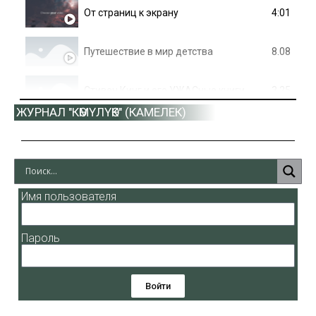
4:01
От страниц к экрану
8.08
Путешествие в мир детства
3.25
Стивен Кинг и его УЖАСные книги
ЖУРНАЛ "КӨМҮЛҮӨК" (КАМЕЛЕК)
1.13
Г.Н. Курилов - Улуро Адо
100 советов для здорвья
Имя пользователя
Пароль
Войти