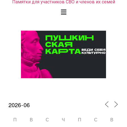
Памятки для участников СВО и членов их семей
Календарь мероприятий
П
В
С
Ч
П
С
В