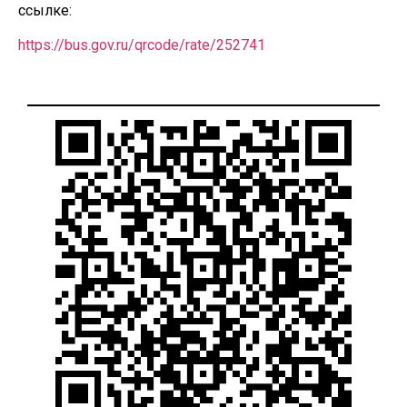
ссылке:
https://bus.gov.ru/qrcode/rate/252741