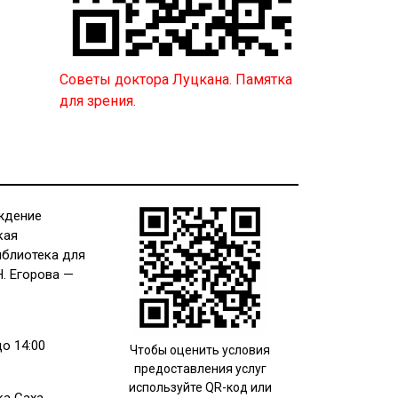
Советы доктора Луцкана. Памятка
для зрения.
ждение
кая
иблиотека для
Н. Егорова —
до 14:00
Чтобы оценить условия
предоставления услуг
используйте QR-код или
ка Саха