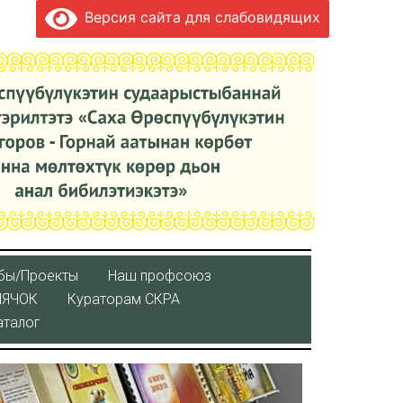
Версия сайта для слабовидящих
бы/Проекты
Наш профсоюз
ЛЯЧОК
Кураторaм СКРА
аталог