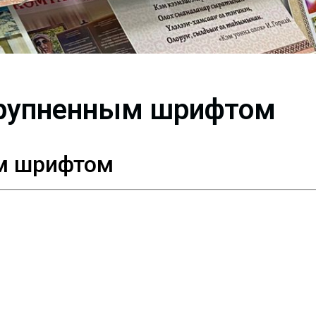
крупненным шрифтом
м шрифтом