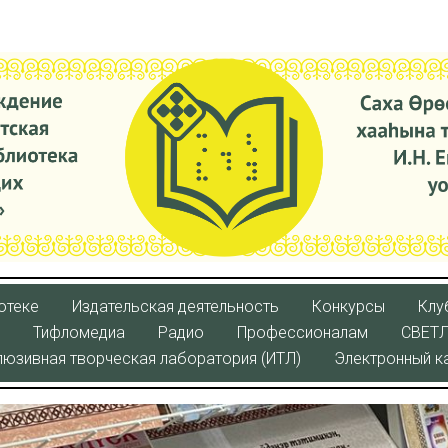
отеке
Издательская деятельность
Конкурсы
Клу
Тифломедиа
Радио
Профессионалам
СВЕТ
люзивная творческая лаборатория (ИТЛ)
Электронный к