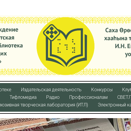
отеке
Издательская деятельность
Конкурсы
Клу
Тифломедиа
Радио
Профессионалам
СВЕТ
люзивная творческая лаборатория (ИТЛ)
Электронный к