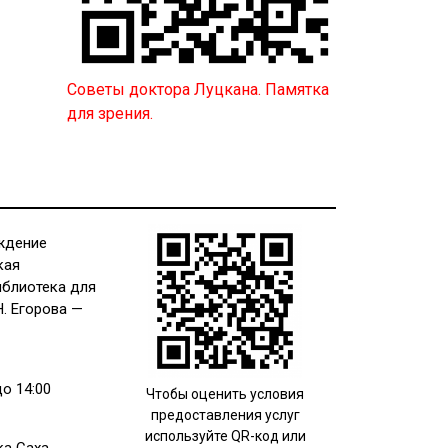
Советы доктора Луцкана. Памятка
для зрения.
ждение
кая
иблиотека для
Н. Егорова —
до 14:00
Чтобы оценить условия
предоставления услуг
используйте QR-код или
ка Саха