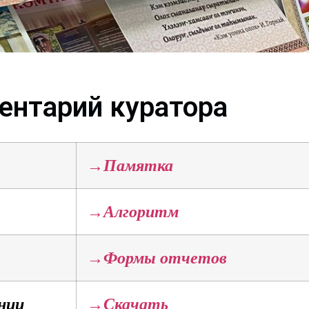
ентарий куратора
→Памятка
→Алгоритм
→Формы отчетов
нии
→Скачать