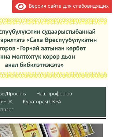
Версия сайта для слабовидящих
бы/Проекты
Наш профсоюз
ЛЯЧОК
Кураторaм СКРА
аталог