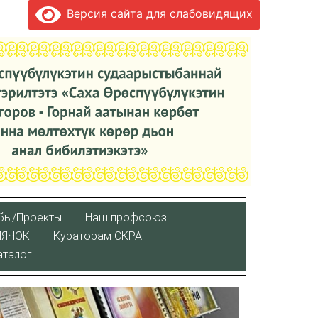
Версия сайта для слабовидящих
бы/Проекты
Наш профсоюз
ЛЯЧОК
Кураторaм СКРА
аталог