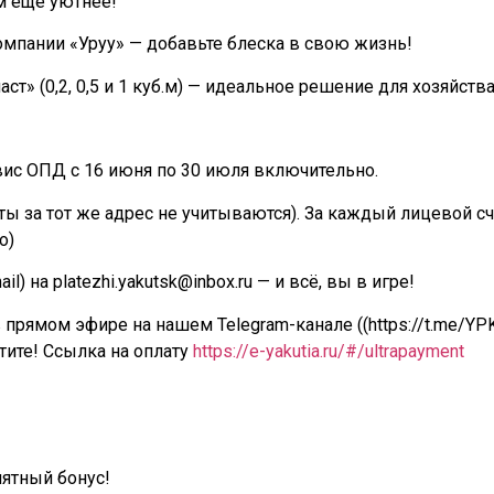
м еще уютнее!
пании «Уруу» — добавьте блеска в свою жизнь!
» (0,2, 0,5 и 1 куб.м) — идеальное решение для хозяйства
вис ОПД с 16 июня по 30 июля включительно.
ты за тот же адрес не учитываются). За каждый лицевой сч
о)
) на platezhi.yakutsk@inbox.ru — и всё, вы в игре!
прямом эфире на нашем Telegram-канале ((https://t.me/YP
тите! Ссылка на оплату
https://e-yakutia.ru/#/ultrapayment
иятный бонус!