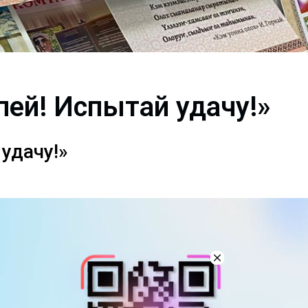
пей! Испытай удачу!»
удачу!»