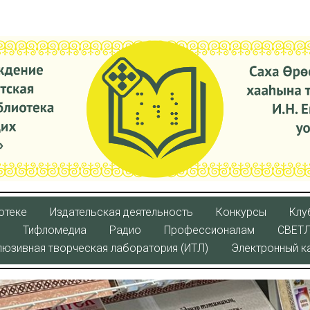
отеке
Издательская деятельность
Конкурсы
Клу
Тифломедиа
Радио
Профессионалам
СВЕТ
люзивная творческая лаборатория (ИТЛ)
Электронный к