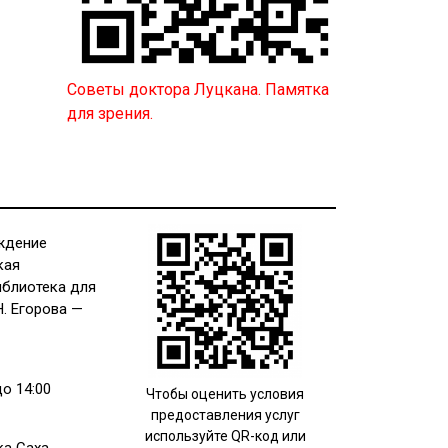
Советы доктора Луцкана. Памятка
для зрения.
ждение
кая
иблиотека для
Н. Егорова —
до 14:00
Чтобы оценить условия
предоставления услуг
используйте QR-код или
ка Саха