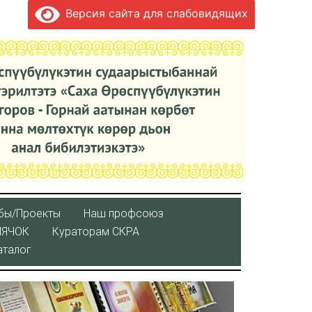
Версия сайта для слабовидящих
бы/Проекты
Наш профсоюз
ЛЯЧОК
Кураторaм СКРА
аталог