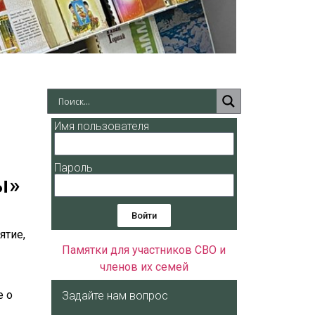
Имя пользователя
Пароль
ы»
Войти
ятие,
Памятки для участников СВО и
членов их семей
е о
Задайте нам вопрос