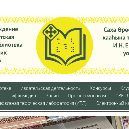
отеке
Издательская деятельность
Конкурсы
Клу
Тифломедиа
Радио
Профессионалам
СВЕТ
люзивная творческая лаборатория (ИТЛ)
Электронный к