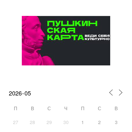
Календарь мероприятий
П
В
С
Ч
П
С
В
27
28
29
30
1
2
3