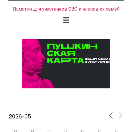
Памятки для участников СВО и членов их семей
Календарь мероприятий
П
В
С
Ч
П
С
В