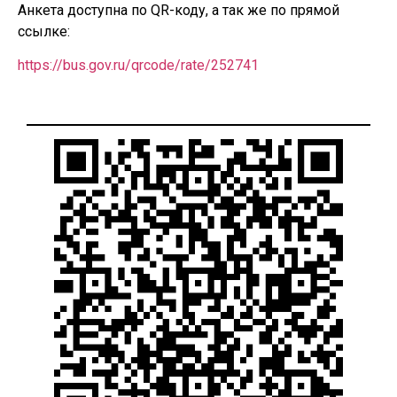
Анкета доступна по QR-коду, а так же по прямой
ссылке:
https://bus.gov.ru/qrcode/rate/252741