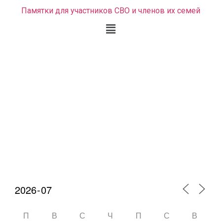
Памятки для участников СВО и членов их семей
Календарь мероприятий
П
В
С
Ч
П
С
В