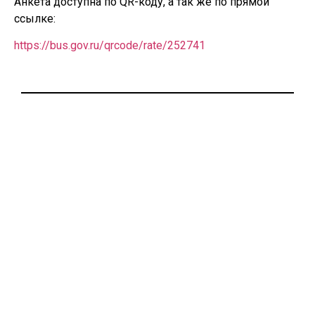
Анкета доступна по QR-коду, а так же по прямой
ссылке:
https://bus.gov.ru/qrcode/rate/252741