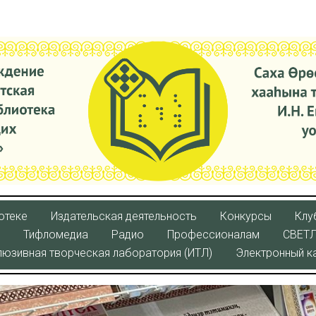
отеке
Издательская деятельность
Конкурсы
Клу
Тифломедиа
Радио
Профессионалам
СВЕТ
люзивная творческая лаборатория (ИТЛ)
Электронный к