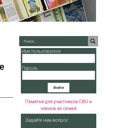
Имя пользователя
е
Пароль
Войти
Памятки для участников СВО и
членов их семей
Задайте нам вопрос