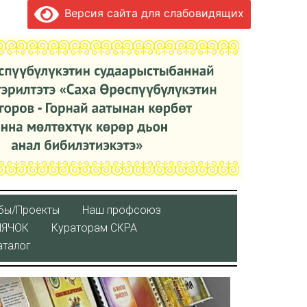
Версия сайта для слабовидящих
бы/Проекты
Наш профсоюз
ЛЯЧОК
Кураторaм СКРА
аталог