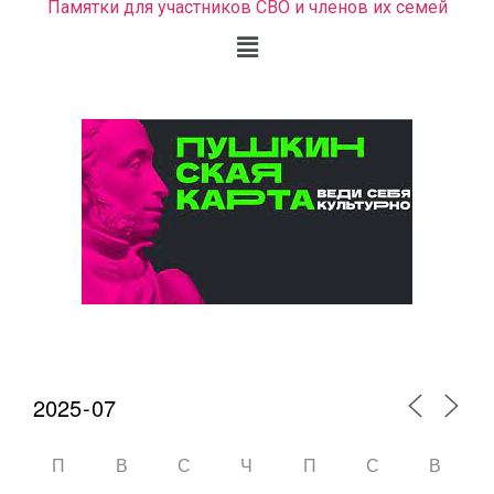
Памятки для участников СВО и членов их семей
Календарь мероприятий
П
В
С
Ч
П
С
В