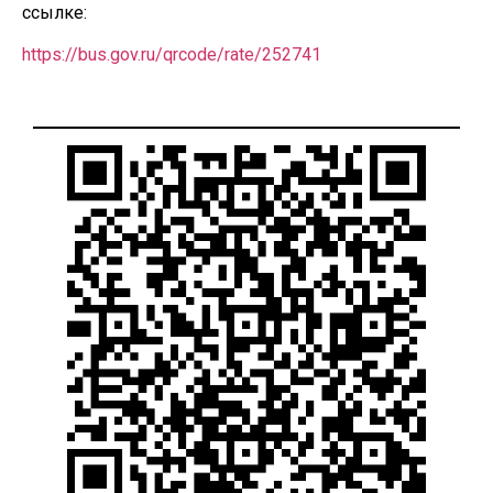
ссылке:
https://bus.gov.ru/qrcode/rate/252741