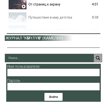
4:01
От страниц к экрану
8.08
Путешествие в мир детства
3.25
Стивен Кинг и его УЖАСные книги
ЖУРНАЛ "КӨМҮЛҮӨК" (КАМЕЛЕК)
1.13
Г.Н. Курилов - Улуро Адо
100 советов для здорвья
Имя пользователя
Пароль
Войти