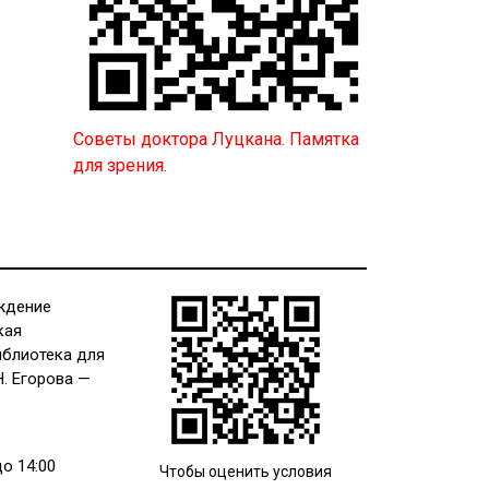
Советы доктора Луцкана. Памятка
для зрения.
ждение
кая
иблиотека для
Н. Егорова —
до 14:00
Чтобы оценить условия