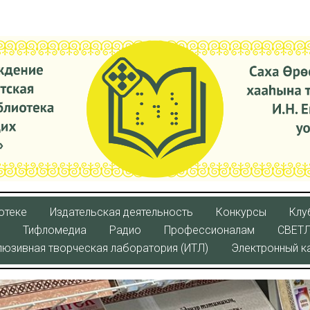
отеке
Издательская деятельность
Конкурсы
Клу
Тифломедиа
Радио
Профессионалам
СВЕТ
люзивная творческая лаборатория (ИТЛ)
Электронный к