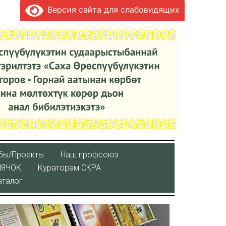
Версия сайта для слабовидящих
бы/Проекты
Наш профсоюз
ЛЯЧОК
Кураторaм СКРА
аталог