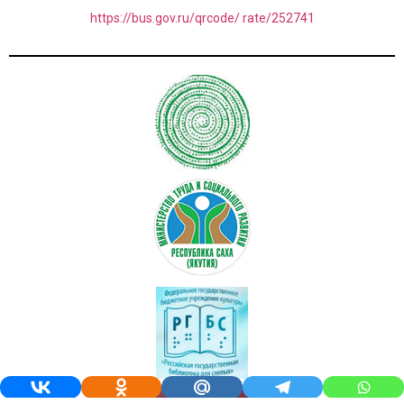
https://bus.gov.ru/qrcode/ rate/252741