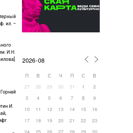
ютерный
ф. ил. –
вного
Календарь мероприятий
м. И.Н.
илова].
П
В
С
Ч
П
С
В
27
28
29
30
31
1
2
 Горнай
8
3
4
5
6
7
9
тин И.
10
11
12
13
14
15
16
ай,
17
18
19
20
21
22
23
ифт
24
25
26
27
28
29
30