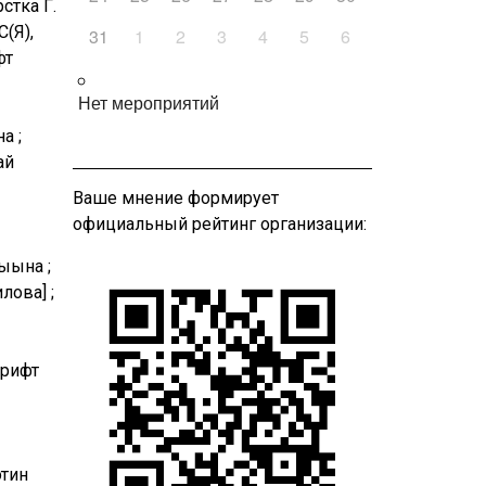
стка Г.
(Я),
31
1
2
3
4
5
6
фт
Нет мероприятий
а ;
ай
Ваше мнение формирует
официальный рейтинг организации:
ыына ;
лова] ;
Шрифт
этин