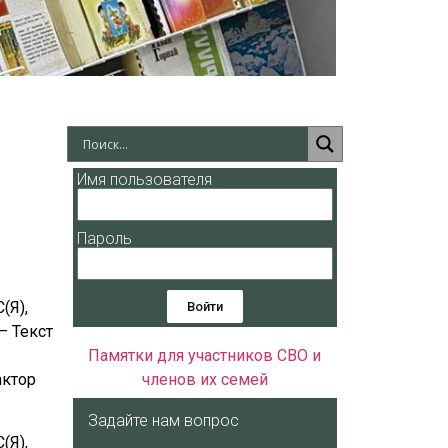
Имя пользователя
Пароль
(Я),
Войти
– Текст
Памятки для участников СВО и
членов их семей
актор
Задайте нам вопрос
(Я),