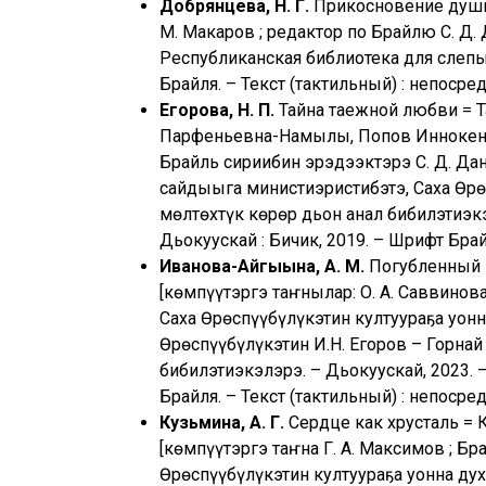
Добрянцева, Н. Г.
Прикосновение души :
М. Макаров ; редактор по Брайлю С. Д.
Республиканская библиотека для слепых.
Брайля. – Текст (тактильный) : непосре
Егорова, Н. П.
Тайна таежной любви = Та
Парфеньевна-Намылы, Попов Иннокентий
Брайль сириибин эрэдээктэрэ С. Д. Дан
сайдыыга министиэристибэтэ, Саха Өрөс
мөлтөхтүк көрөр дьон анал бибилэтиэкэлэ
Дьокуускай : Бичик, 2019. – Шрифт Брай
Иванова-Айгыына, А. М.
Погубленный ц
[көмпүүтэргэ таҥнылар: О. А. Саввинова
Саха Өрөспүүбүлүкэтин култуураҕа уон
Өрөспүүбүлүкэтин И.Н. Егоров – Горнай
бибилэтиэкэлэрэ. – Дьокуускай, 2023. – 
Брайля. – Текст (тактильный) : непосре
Кузьмина, А. Г.
Сердце как хрусталь = Ки
[көмпүүтэргэ таҥна Г. А. Максимов ; Бр
Өрөспүүбүлүкэтин култуураҕа уонна ду