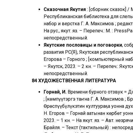
Сказочная Якутия
: [сборник сказок] /
Республиканская библиотека для слепы
набор и верстка Г. А. Максимов ; редакто
На рус., якут. яз. – Перепеч.: М. : Press
непосредственный.
Якутские пословицы и поговорки
, со
развития РС(Я), Якутская республиканс
Егорова – Горного ; [компьютерный набо
– Якутск, 2023. – 2 кн. – Перепеч.: Якут
непосредственный.
84 ХУДОЖЕСТВЕННАЯ ЛИТЕРАТУРА
Горнай, И.
Времени бурного отзвук = Дох
; [көмпүүтэргэ таҥна Г. А. Максимов ; Б
Өрөспүүбүлүкэтин култуураҕа уонна ду
Н. Егоров – Горнай аатынан көрбөт уон
2023. – 1 кн. – На якут. яз. – Авт. незр
Брайля. – Текст (тактильный) : непосре