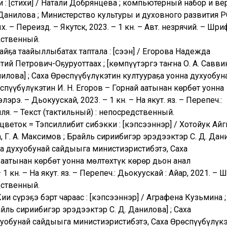
 [стихи] / Натали Добрянцева ; компьютерный набор и вер
 Данилова ; Министерство культуры и духовного развития РС
 – Переизд. – Якутск, 2023. – 1 кн. – Авт. незрячий. – Шри
дственный.
йҕа таайыллыбатах таптала : [сэһэн] / Егорова Надежда
 Петрович-Оҕуруоттаах ; [көмпүүтэргэ таҥна О. А. Саввин
илова] ; Саха Өрөспүүбүлүкэтин култуураҕа уонна духуобун
пүүбүлүкэтин И. Н. Егоров – Горнай аатынан көрбөт уонна
рэ. – Дьокуускай, 2023. – 1 кн. – На якут. яз. – Перепеч.:
ля. – Текст (тактильный) : непосредственный.
веток = Тэпсиллибит сибэкки : [кэпсээннэр] / Хотойук Айг
, Г. А. Максимов ; Брайль сириибигэр эрэдээктэр С. Д. Дани
на духуобунай сайдыыга министиэристибэтэ, Саха
 аатынан көрбөт уонна мөлтөхтүк көрөр дьон анал
1 кн. – На якут. яз. – Перепеч.: Дьокуускай : Айар, 2021. – 
дственный.
һи сүрэҕэ бэрт чараас : [кэпсээннэр] / Аграфена Кузьмина ;
айль сириибигэр эрэдээктэр С. Д. Данилова] ; Саха
хуобунай сайдыыга министиэристибэтэ, Саха Өрөспүүбүлүк