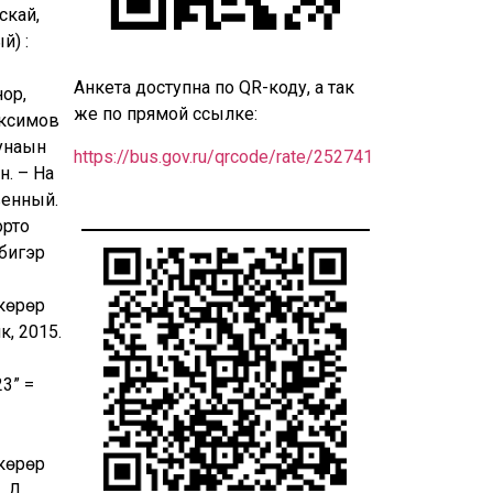
скай,
й) :
Анкета доступна по QR-коду, а так
нор,
же по прямой ссылке:
аксимов
унаһын
https://bus.gov.ru/qrcode/rate/252741
н. – На
венный.
орто
ибигэр
 көрөр
к, 2015.
3” =
 көрөр
 Д.