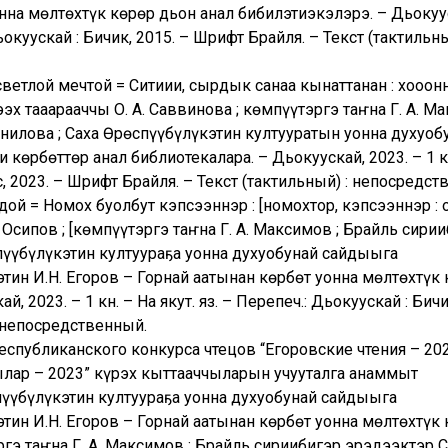
онна мөлтөхтүк көрөр дьон анал бибилэтиэкэлэрэ. – Дьокуу
 Дьокуускай : Бичик, 2015. – Шрифт Брайля. – Текст (тактильны
етлой мечтой = Ситиһии, сырдык санаа кынаттанан : хоһоон
х таһаарааччы О. А. Саввинова ; көмпүүтэргэ таҥна Г. А. М
анилова ; Саха Өрөспүүбүлүкэтин култууратын уонна духуоб
көрбөттөр анал библиотекалара. – Дьокуускай, 2023. – 1 к
ас, 2023. – Шрифт Брайля. – Текст (тактильный) : непосредст
ой = Номох буолбут кэпсээннэр : [номохтор, кэпсээннэр : 
 Осипов ; [көмпүүтэргэ таҥна Г. А. Максимов ; Брайль сири
спүүбүлүкэтин култуураҕа уонна духуобунай сайдыыга
тин И.Н. Егоров – Горнай аатынан көрбөт уонна мөлтөхтүк
 2023. – 1 кн. – На якут. яз. – Перепеч.: Дьокуускай : Бичи
: непосредственный.
спубликанского конкурса чтецов “Егоровские чтения – 202
лар – 2023” күрэх кыттааччыларын учууталга анаммыт
пүүбүлүкэтин култуураҕа уонна духуобунай сайдыыга
тин И.Н. Егоров – Горнай аатынан көрбөт уонна мөлтөхтүк
гэ таҥна Г. А. Максимов ; Брайль сириибигэр эрэдээктэр С.