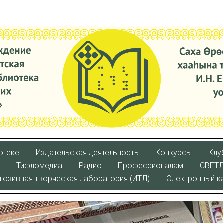
отеке
Издательская деятельность
Конкурсы
Клу
Тифломедиа
Радио
Профессионалам
СВЕТ
люзивная творческая лаборатория (ИТЛ)
Электронный к