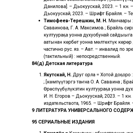
Данилова]. – Дьокуускай, 2023. – 1 кн. –
Дьокуускай, 2023. – Шрифт Брайля. – Т
Тимофеев-Терешкин, М. Н.
Манчаары :
Саввинова, Г. А. Максимов ; Брайль сир
култуураҕа уонна духуобунай сайдыыга 
аатынан көрбөт уонна мөлтөхтүк көрөр д
частично рус. яз. – Авт. – инвалид по з
(тактильный) : непосредственный.
84(д) Детская литература
Якутскай, Н.
Друг орла = Хотой доҕоро :
; [көмпүүтэргэ таҥна О. А. Саввина ; Бр
Өрөспүүбүлүкэтин култуураҕа уонна ду
И. Н. Егоров – Дьокуускай, 2023. – 1 кн.
издательствота, 1965. – Шрифт Брайля. 
9 ЛИТЕРАТУРА УНИВЕРСАЛЬНОГО СОДЕР
95 СЕРИАЛЬНЫЕ ИЗДАНИЯ