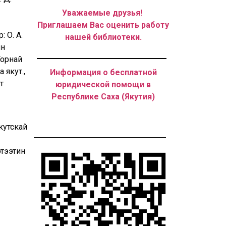
Уважаемые друзья!
Приглашаем Вас оценить работу
 О. А.
нашей библиотеки.
ин
Горнай
 якут.,
Информация о бесплатной
т
юридической помощи в
Республике Саха (Якутия)
кутскай
этээтин