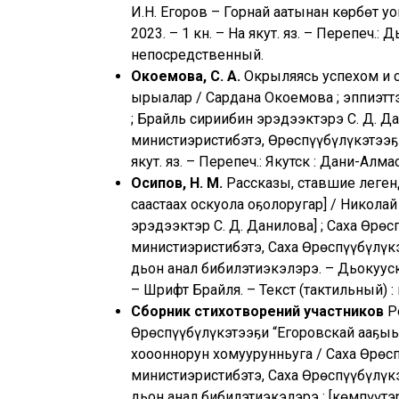
И.Н. Егоров – Горнай аатынан көрбөт у
2023. – 1 кн. – На якут. яз. – Перепеч.:
непосредственный.
Окоемова, С. А.
Окрыляясь успехом и св
ырыалар / Сардана Окоемова ; эппиэттээ
; Брайль сириибин эрэдээктэрэ С. Д. Д
министиэристибэтэ, Өрөспүүбүлүкэтээҕи 
якут. яз. – Перепеч.: Якутск : Дани-Алм
Осипов, Н. М.
Рассказы, ставшие легенд
саастаах оскуола оҕолоругар] / Николай
эрэдээктэр С. Д. Данилова] ; Саха Өрө
министиэристибэтэ, Саха Өрөспүүбүлүкэ
дьон анал бибилэтиэкэлэрэ. – Дьокуускай,
– Шрифт Брайля. – Текст (тактильный) 
Сборник стихотворений участников
Ре
Өрөспүүбүлүкэтээҕи “Егоровскай ааҕыы
хоһооннорун хомуурунньуга / Саха Өрөс
министиэристибэтэ, Саха Өрөспүүбүлүкэ
дьон анал бибилэтиэкэлэрэ ; [көмпүүтэр