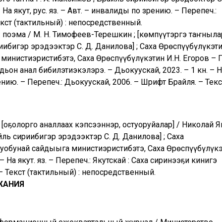
 На якут, рус. яз. – Авт. – инвалиды по зрению. – Перепеч.:
екст (тактильный) : непосредственный.
 поэма / М. Н. Тимофеев-Терешкин ; [көмпүүтэргэ таҥнылар:
иибигэр эрэдээктэр С. Д. Данилова] ; Саха Өрөспүүбүлүкэт
министиэристибэтэ, Саха Өрөспүүбүлүкэтин И.Н. Егоров – 
ьон анал бибилэтиэкэлэрэ. – Дьокуускай, 2023. – 1 кн. – На
рению. – Перепеч.: Дьокуускай, 2006. – Шрифт Брайля. – Текс
 [оҕолорго аналлаах кэпсээннэр, остуоруйалар] / Николай Я
айль сириибигэр эрэдээктэр С. Д. Данилова] ; Саха
хуобунай сайдыыга министиэристибэтэ, Саха Өрөспүүбүлүк
 – На якут. яз. – Перепеч.: Якутскай : Саха сиринээҕи кинигэ
– Текст (тактильный) : непосредственный.
ЖАНИЯ