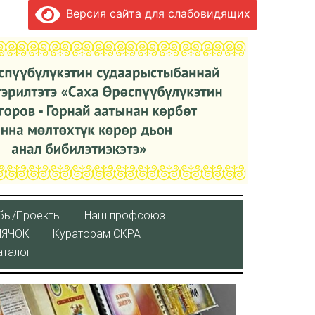
Версия сайта для слабовидящих
бы/Проекты
Наш профсоюз
ЛЯЧОК
Кураторaм СКРА
аталог