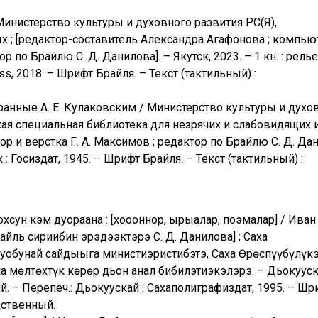
 Министерство культуры и духовного развития РС(Я),
х ; [редактор-составитель Александра Агафонова ; компь
р по Брайлю С. Д. Данилова]. – Якутск, 2023. – 1 кн. : релье
Pass, 2018. – Шрифт Брайля. – Текст (тактильный) :
бранные А. Е. Кулаковским / Министерство культуры и духо
кая специальная библиотека для незрячих и слабовидящих и
р и верстка Г. А. Максимов ; редактор по Брайлю С. Д. Дан
ск : Госиздат, 1945. – Шрифт Брайля. – Текст (тактильный) :
сун кэм дуораана : [хоһооннор, ырыалар, поэмалар] / Иван
райль сириибин эрэдээктэрэ С. Д. Данилова] ; Саха
хуобунай сайдыыга министиэристибэтэ, Саха Өрөспүүбүлүкэ
на мөлтөхтүк көрөр дьон анал бибилэтиэкэлэрэ. – Дьокууск
ячий. – Перепеч.: Дьокуускай : Сахаполиграфиздат, 1995. – Шр
дственный.