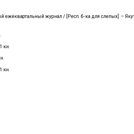
ежеквартальный журнал / [Респ. б-ка для слепых]. – Якут
.
1 кн.
н.
1 кн.