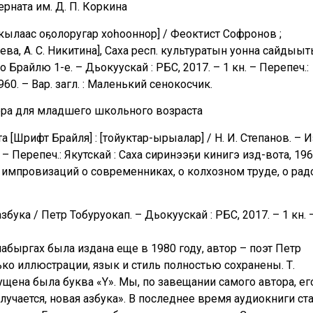
рната им. Д. П. Коркина
а кылаас оҕолоругар хоһооннор] / Феоктист Софронов ;
ева, А. С. Никитина], Саха респ. культуратын уонна сайдыы
по Брайлю 1-е. – Дьокуускай : РБС, 2017. – 1 кн. – Перепеч.:
960. – Вар. загл. : Маленький сенокосчик.
ора для младшего школьного возраста
 [Шрифт Брайля] : [тойуктар-ырыалар] / Н. И. Степанов. – И
 – Перепеч.: Якутскай : Саха сиринээҕи кинигэ изд-вота, 196
м импровизаций о современниках, о колхозном труде, о рад
бука / Петр Тобуруокап. – Дьокуускай : РБС, 2017. – 1 кн. 
абыргах была издана еще в 1980 году, автор – поэт Петр
ко иллюстрации, язык и стиль полностью сохранены. Т.
пущена была буква «Y». Мы, по завещании самого автора, ег
учается, новая азбука». В последнее время аудиокниги ст