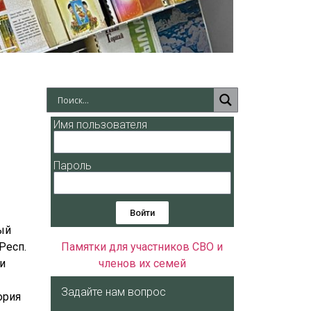
Имя пользователя
Пароль
Войти
ный
“Респ.
Памятки для участников СВО и
ҕи
членов их семей
Задайте нам вопрос
ория