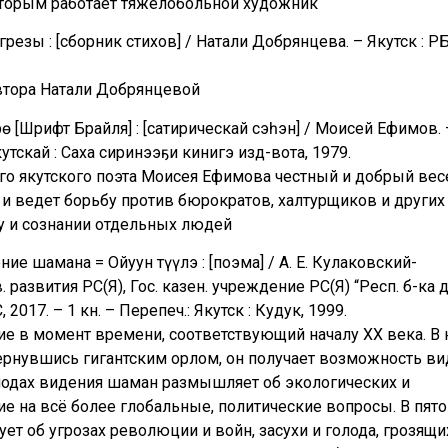
оторым работает тяжелобольной художник
резы : [сборник стихов] / Натали Добрянцева. – Якутск : РБ
автора Натали Добрянцевой
 [Шрифт Брайля] : [сатирическай сэһэн] / Моисей Ефимов. 
кутскай : Саха сиринээҕи кинигэ изд-вота, 1979.
ого якутского поэта Моисея Ефимова честный и добрый вес
 и ведет борьбу против бюрократов, халтурщиков и других
у и сознании отдельных людей
ие шамана = Ойуун түүлэ : [поэма] / А. Е. Кулаковский-
 развития РС(Я), Гос. казен. учреждение РС(Я) “Респ. б-ка 
 2017. – 1 кн. – Перепеч.: Якутск : Кудук, 1999.
е в момент времени, соответствующий началу XX века. В 
ернувшись гигантским орлом, он получает возможность ви
риодах видения шаман размышляет об экологических и
 на всё более глобальные, политические вопросы. В пято
т об угрозах революции и войн, засухи и голода, грозящи