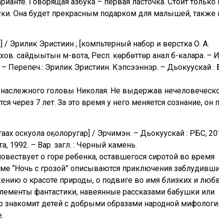
рианте. Говорящая азбука – первая ласточка. Стоит только
вуки. Она будет прекрасным подарком для малышей, также 
] / Эрилик Эристиин ; [компьтерный набор и верстка О. А.
ухов. сайдыытын м-вота, Респ. көрбөттөр анал б-калара. – И
. – Перепеч.: Эрилик Эристиин. Кэпсээннэр. – Дьокуускай : 
 у наслежного головы Николая. Не выдержав нечеловеческ
я через 7 лет. За это время у него меняется сознание, он 
стаах оскуола оҕолоругар] / Эрчимэн. – Дьокуускай : РБС, 201
а, 1992. – Вар. загл. : Черный камень.
повествует о горе ребенка, оставшегося сиротой во время
эме “Ночь с грозой” описываются приключения заблудивши
ению о красоте природы, о подвиге во имя близких и любв
 элементы фантастики, навеянные рассказами бабушки или
р знакомит детей с добрыми образами народной мифологи
.