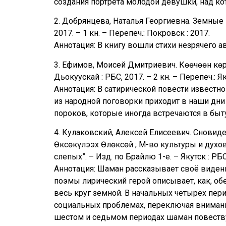
создания портрета молодой девушки, над к
2. Добрянцева, Наталья Георгиевна. Земные г
2017. – 1 кн. – Перепеч.: Покровск : 2017.
Аннотация: В книгу вошли стихи незрячего 
3. Ефимов, Моисей Дмитриевич. Көөчөөн көрө
Дьокуускай : РБС, 2017. – 2 кн. – Перепеч.: Я
Аннотация: В сатирической повести известн
из народной поговорки приходит в наши дни
пороков, которые иногда встречаются в быт
4. Кулаковский, Алексей Елисеевич. Сновиден
Өксөкүлээх Өлөксөй ; М-во культуры и духов.
слепых”. – Изд. по Брайлю 1-е. – Якутск : РБС,
Аннотация: Шаман рассказывает своё видени
поэмы лирический герой описывает, как, об
весь круг земной. В начальных четырёх пе
социальных проблемах, переключая внимание
шестом и седьмом периодах шаман повествуе