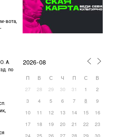
м-вота,
–
Календарь мероприятий
О. А.
зд. по
П
В
С
Ч
П
С
В
27
28
29
30
31
1
2
8
3
4
5
6
7
9
сп.
ик,
10
11
12
13
14
15
16
17
18
19
20
21
22
23
ся
24
25
26
27
28
29
30