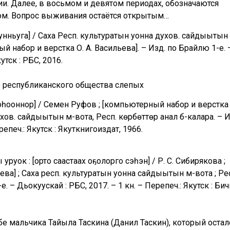
и. Далее, в восьмом и девятом периодах, обозначаются
ом. Вопрос выживания остаётся открытым…
унньуга] / Саха Респ. культуратын уонна духов. сайдыытын 
й набор и верстка О. А. Васильева]. – Изд. по Брайлю 1-е. 
утск : РБС, 2016.
о республиканского общества слепых
оһооннор] / Семен Руфов ; [компьютерный набор и верстка 
ухов. сайдыытын м-вота, Респ. көрбөттөр анал б-калара. – И
репеч.: Якутск : Якуткнигоиздат, 1966.
руок : [орто саастаах оҕолорго сэһэн] / Р. С. Сибирякова ;
ева] ; Саха респ. культуратын уонна сайдыытын м-вота ; Ре
. – Дьокуускай : РБС, 2017. – 1 кн. – Перепеч.: Якутск : Бич
бе мальчика Тайыла Таскина (Данил Таскин), который остал