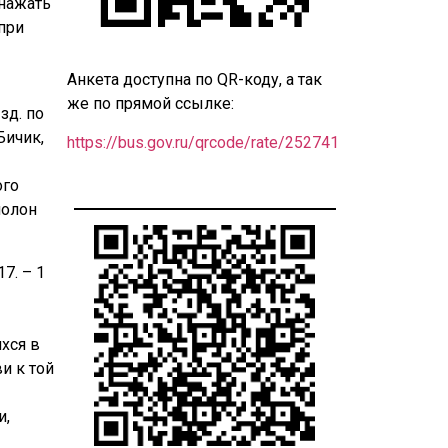
 нажать
при
Анкета доступна по QR-коду, а так
же по прямой ссылке:
зд. по
Бичик,
https://bus.gov.ru/qrcode/rate/252741
ого
полон
7. – 1
хся в
и к той
и,