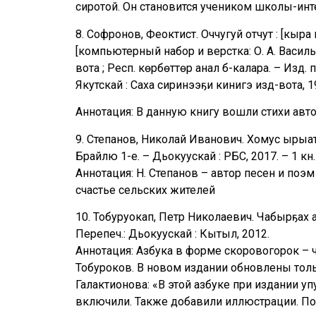
сиротой. Он становится учеником школы-инте
8. Софронов, Феоктист. Оччугуй отчут : [кыр
[компьютерный набор и верстка: О. А. Василь
вота ; Респ. көрбөттөр анал б-калара. – Изд. 
Якутскай : Саха сиринээҕи кинигэ изд-вота, 1
Аннотация: В данную книгу вошли стихи авт
9. Степанов, Николай Иванович. Хомус ырыата
Брайлю 1-е. – Дьокуускай : РБС, 2017. – 1 кн.
Аннотация: Н. Степанов – автор песен и поэ
счастье сельских жителей
10. Тобуруокап, Петр Николаевич. Чабырҕах аз
Перепеч.: Дьокуускай : Кытыл, 2012.
Аннотация: Азбука в форме скоровогорок – ч
Тобуроков. В новом издании обновлены толь
Галактионова: «В этой азбуке при издании у
включили. Также добавили иллюстрации. Пол