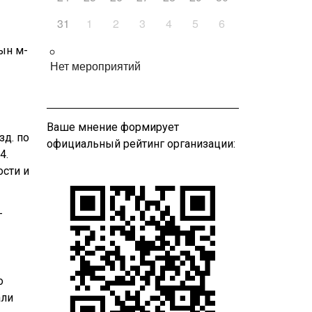
31
1
2
3
4
5
6
тын м-
Нет мероприятий
Ваше мнение формирует
зд. по
официальный рейтинг организации:
4.
ости и
–
о
али