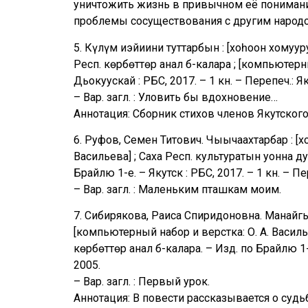
уничтожить жизнь в привычном её понимани
проблемы сосуществования с другим народ
5. Күлүм иэйиини туттарбын : [хоһоон хомуур
Респ. көрбөттөр анал б-калара ; [компьютерны
Дьокуускай : РБС, 2017. – 1 кн. – Перепеч.: Як
– Вар. загл. : Уловить бы вдохновение…
Аннотация: Сборник стихов членов Якутског
6. Руфов, Семен Титович. Чыычаахтарбар : [х
Васильева] ; Саха Респ. культуратын уонна д
Брайлю 1-е. – Якутск : РБС, 2017. – 1 кн. – Пе
– Вар. загл. : Маленьким пташкам моим.
7. Сибирякова, Раиса Спиридоновна. Маҥнайгы у
[компьютерный набор и верстка: О. А. Василь
көрбөттөр анал б-калара. – Изд. по Брайлю 1-е
2005.
– Вар. загл. : Первый урок.
Аннотация: В повести рассказывается о судь