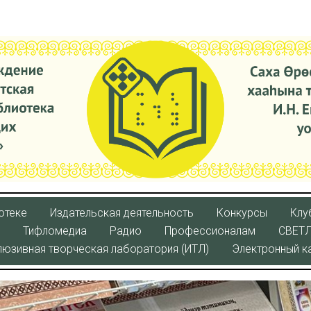
отеке
Издательская деятельность
Конкурсы
Клу
Тифломедиа
Радио
Профессионалам
СВЕТ
люзивная творческая лаборатория (ИТЛ)
Электронный к