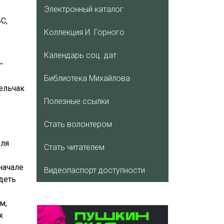
Электронный каталог
С,
Коллекция И. Горного
Календарь соц. дат
–
Библиотека Михайлова
ельчак
Полезные ссылки
Стать волонтером
для
Стать читателем
начале
Видеопаспорт доступности
деть
м,
х