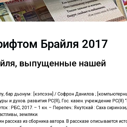
рифтом Брайля 2017
йля, выпущенные нашей
уҥ, бар дьонум : [кэпсээн] / Софрон Данилов ; [компьютер
туры и духов. развития РС(Я), Гос. казен. учреждение РС(Я) 
тск : РБС, 2017. – 1 кн. – Перепеч.: Якутскай : Саха сиринээ
счастливы, земляки.
н рассказ из сборника автора. В рассказе описывается ист