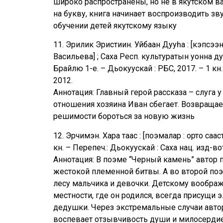
широко распространены, но не в якутском ва
на букву, книга начинает воспроизводить з
обучении детей якутскому языку
11. Эрилик Эристиин. Уйбаан Дууһа : [кэпсээн
Васильева] ; Саха Респ. культуратын уонна д
Брайлю 1-е. – Дьокуускай : РБС, 2017. – 1 кн
2012.
Аннотация: Главный герой рассказа – слуга
отношения хозяина Иван сбегает. Возвращаетс
решимости бороться за новую жизнь
12. Эрчимэн. Хара таас : [поэмалар : орто саа
кн. – Перепеч.: Дьокуускай : Саха нац. изд-вот
Аннотация: В поэме “Черный камень” автор 
жестокой племенной битвы. А во второй по
лесу мальчика и девочки. Детскому воображ
местности, где он родился, всегда присущи
дедушки. Через экстремальные случаи авто
воспевает отзывчивость души и милосердие