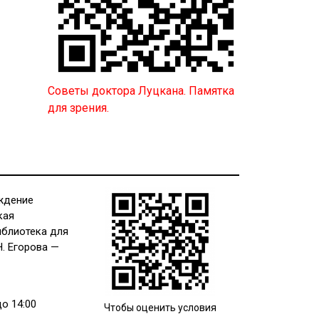
Советы доктора Луцкана. Памятка
для зрения.
ждение
кая
иблиотека для
Н. Егорова —
до 14:00
Чтобы оценить условия