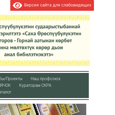
Версия сайта для слабовидящих
бы/Проекты
Наш профсоюз
ЛЯЧОК
Кураторaм СКРА
аталог