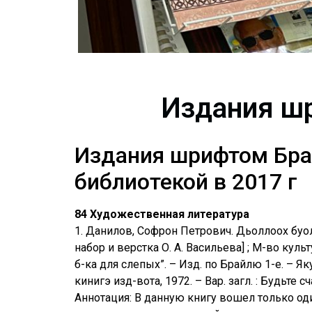
Издания ш
Издания шрифтом Бра
библиотекой в 2017 г
84 Художественная литература
1. Данилов, Софрон Петрович. Дьоллоох буол
набор и верстка О. А. Васильева] ; М-во куль
б-ка для слепых”. – Изд. по Брайлю 1-е. – Яку
кинигэ изд-вота, 1972. – Вар. загл. : Будьте 
Аннотация: В данную книгу вошел только оди