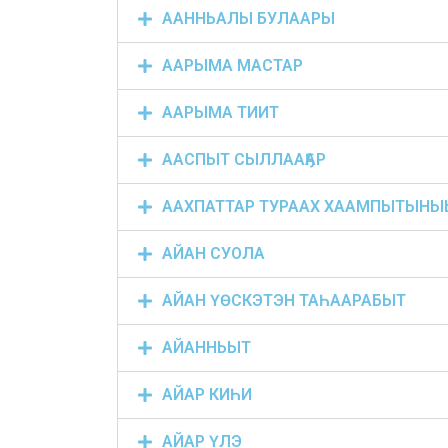
ААННЬАЛЫ БУЛААРЫ
ААРЫМА МАСТАР
ААРЫМА ТИИТ
ААСПЫТ СЫЛЛААҔАР
ААХПАТТАР ТУРААХ ХААМПЫТЫНЫ
АЙАН СУОЛА
АЙАН ҮӨСКЭТЭН ТАҺААРАБЫТ
АЙАННЬЫТ
АЙАР КИҺИ
АЙАР ҮЛЭ