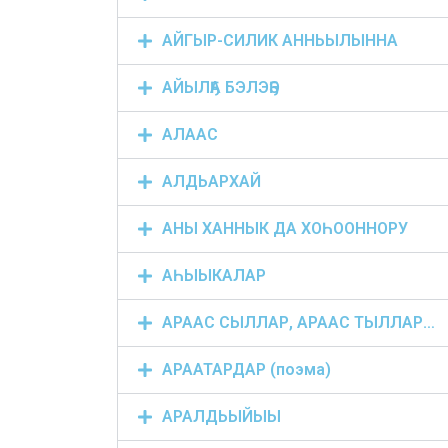
АЙГЫР-СИЛИК АННЬЫЛЫННА
АЙЫЛҔА БЭЛЭҔЭ
АЛААС
АЛДЬАРХАЙ
АНЫ ХАННЫК ДА ХОҺООННОРУ
АҺЫЫКАЛАР
АРААС СЫЛЛАР, АРААС ТЫЛЛАР…
АРААТАРДАР (поэма)
АРАЛДЬЫЙЫЫ