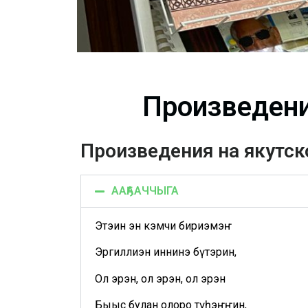
Произведени
Произведения на якутс
ААҔААЧЧЫГА
Этэҕин эн кэмчи бириэмэҥ
Эргиллиэн иннинэ бүтэрин,
Ол эрэн, ол эрэн, ол эрэн
Быыс булан олоро түһэҥҥин,