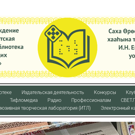
отеке
Издательская деятельность
Конкурсы
Клу
Тифломедиа
Радио
Профессионалам
СВЕТ
люзивная творческая лаборатория (ИТЛ)
Электронный к