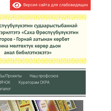
Версия сайта для слабовидящих
бы/Проекты
Наш профсоюз
ЛЯЧОК
Кураторaм СКРА
аталог