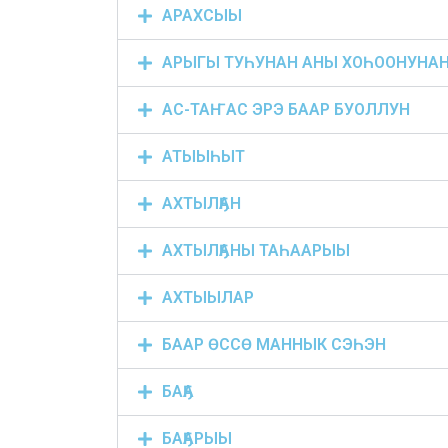
АРАХСЫЫ
АРЫГЫ ТУҺУНАН АНЫ ХОҺООНУНА
АС-ТАҤАС ЭРЭ БААР БУОЛЛУН
АТЫЫҺЫТ
АХТЫЛҔАН
АХТЫЛҔАНЫ ТАҺААРЫЫ
АХТЫЫЛАР
БААР ӨССӨ МАННЫК СЭҺЭН
БАҔА
БАҔАРЫЫ