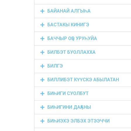
БАЙАНАЙ АЛГЫҺА
БАСТАКЫ КИНИГЭ
БАЧЧЫР ОҔО УРУҺУЙА
БИЛБЭТ БУОЛЛАХХА
БИЛГЭ
БИЛЛИБЭТ КҮҮСКЭ АБЫЛАТАН
БИҺИГИ СУОЛБУТ
БИҺИГИНИ ДАҔАНЫ
БИҺИЭХЭ ЭЛБЭХ ЭТЭЭЧЧИ