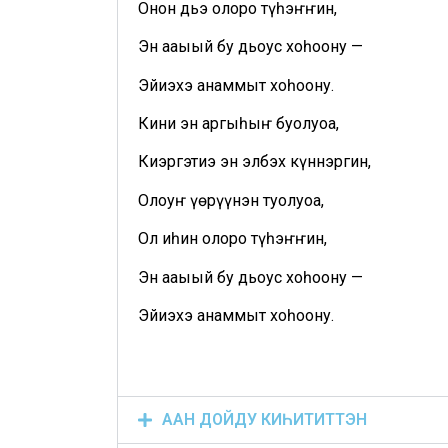
Онон дьэ олоро түһэҥҥин,
Эн ааҕыый бу дьоҕус хоһоону —
Эйиэхэ анаммыт хоһоону.
Кини эн аргыһыҥ буолуоҕа,
Киэргэтиэ эн элбэх күннэргин,
Олоҕуҥ үөрүүнэн туолуоҕа,
Ол иһин олоро түһэҥҥин,
Эн ааҕыый бу дьоҕус хоһоону —
Эйиэхэ анаммыт хоһоону.
ААН ДОЙДУ КИҺИТИТТЭН