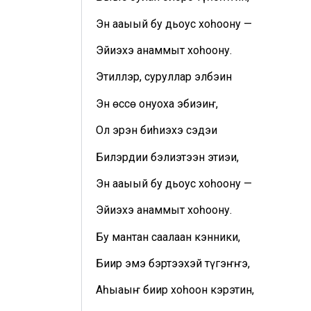
Эн ааҕыый бу дьоҕус хоһоону —
Эйиэхэ анаммыт хоһоону.
Этиллэр, суруллар элбэҕин
Эн өссө онуоха эбиэҕиҥ,
Ол эрэн биһиэхэ сэдэҕи
Билэрдии бэлиэтээн этиэҕи,
Эн ааҕыый бу дьоҕус хоһоону —
Эйиэхэ анаммыт хоһоону.
Бу мантан саҕалаан кэнники,
Биир эмэ бэртээхэй түгэҥҥэ,
Аһыаҕыҥ биир хоһоон кэрэтин,