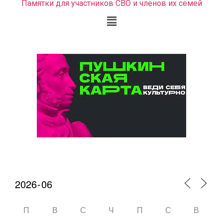
Памятки для участников СВО и членов их семей
Календарь мероприятий
П
В
С
Ч
П
С
В