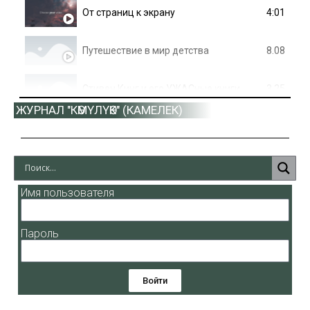
4:01
От страниц к экрану
8.08
Путешествие в мир детства
3.25
Стивен Кинг и его УЖАСные книги
ЖУРНАЛ "КӨМҮЛҮӨК" (КАМЕЛЕК)
1.13
Г.Н. Курилов - Улуро Адо
100 советов для здорвья
Имя пользователя
Пароль
Войти