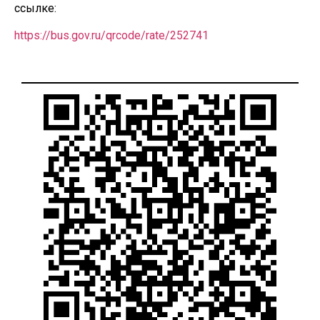
ссылке:
https://bus.gov.ru/qrcode/rate/252741