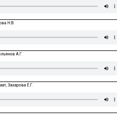
ва Н.В.
льянов А.Г.
ат, Захарова Е.Г.