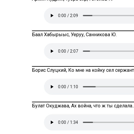
Баал Хабырыыс, Уеруу, Санникова Ю.
Борис Слуцкий, Ко мне на койку сел сержант
Булат Окуджава, Ах война, что ж ты сделала..