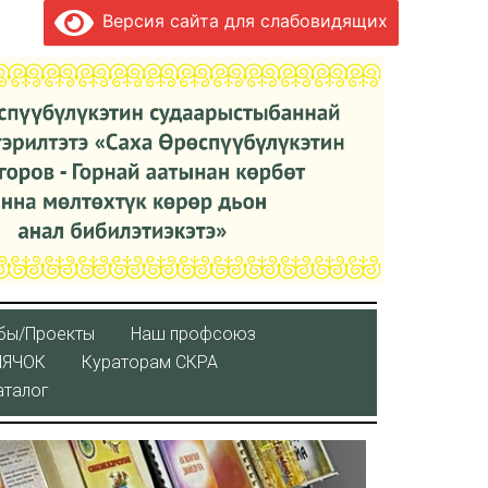
Версия сайта для слабовидящих
бы/Проекты
Наш профсоюз
ЛЯЧОК
Кураторaм СКРА
аталог