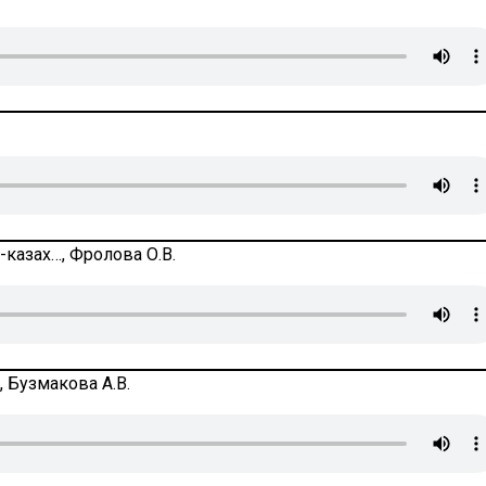
-казах…, Фролова О.В.
, Бузмакова А.В.