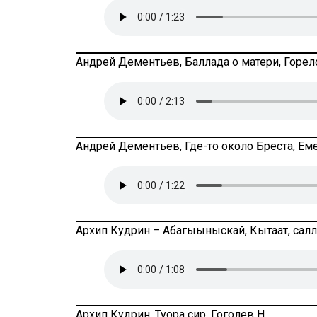
Андрей Дементьев, Баллада о матери, Горело
Андрей Дементьев, Где-то около Бреста, Еме
Архип Кудрин – Абагыыныскай, Кытаат, салла
Архип Кудрин, Туора сир, Гоголев Н.