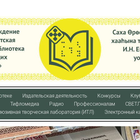
отеке
Издательская деятельность
Конкурсы
Клу
Тифломедиа
Радио
Профессионалам
СВЕТ
люзивная творческая лаборатория (ИТЛ)
Электронный к