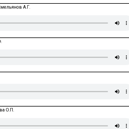
мельянов А.Г.
.
ва О.П.