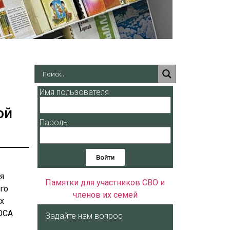
Имя пользователя
ой
Пароль
Войти
я
Памятки для участников СВО и
го
членов их семей
х
ЛОСА
Задайте нам вопрос