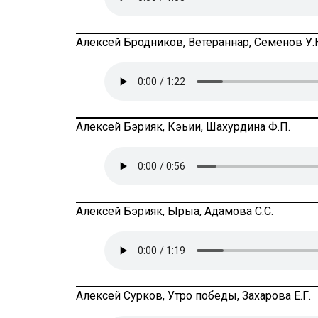
Алексей Бродников, Ветераннар, Семенов У.
Алексей Бэрияк, Кэьии, Шахурдина Ф.П.
Алексей Бэрияк, Ырыа, Адамова С.С.
Алексей Сурков, Утро победы, Захарова Е.Г.