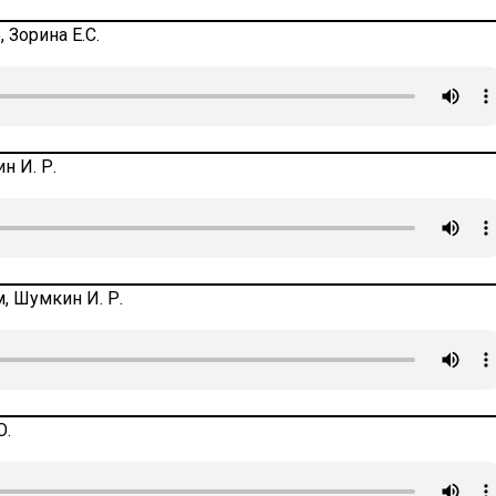
 Зорина Е.С.
н И. Р.
, Шумкин И. Р.
Ю.