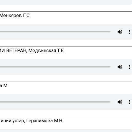
Менкяров Г.С.
 ВЕТЕРАН, Медвинская Т.В.
а М.
инии устар, Герасимова М.Н.