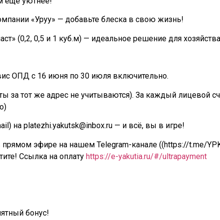
м еще уютнее!
пании «Уруу» — добавьте блеска в свою жизнь!
» (0,2, 0,5 и 1 куб.м) — идеальное решение для хозяйства
вис ОПД с 16 июня по 30 июля включительно.
ты за тот же адрес не учитываются). За каждый лицевой сч
о)
) на platezhi.yakutsk@inbox.ru — и всё, вы в игре!
прямом эфире на нашем Telegram-канале ((https://t.me/YP
тите! Ссылка на оплату
https://e-yakutia.ru/#/ultrapayment
иятный бонус!