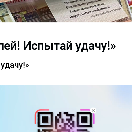
пей! Испытай удачу!»
удачу!»