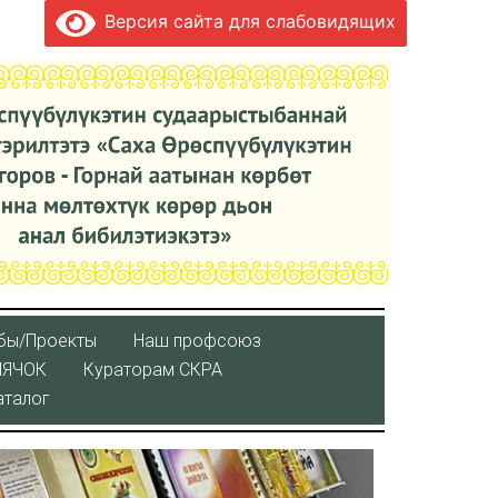
Версия сайта для слабовидящих
бы/Проекты
Наш профсоюз
ЛЯЧОК
Кураторaм СКРА
аталог