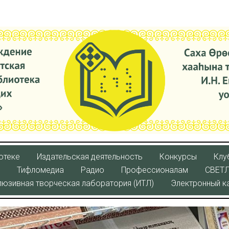
отеке
Издательская деятельность
Конкурсы
Клу
Тифломедиа
Радио
Профессионалам
СВЕТ
люзивная творческая лаборатория (ИТЛ)
Электронный к