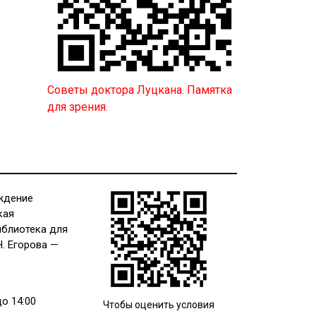
Советы доктора Луцкана. Памятка
для зрения.
ждение
кая
иблиотека для
Н. Егорова —
до 14:00
Чтобы оценить условия